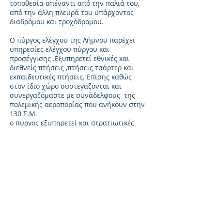
τοποθεσία απέναντι από την παλιά του,
από την άλλη πλευρά του υπάρχοντος
διαδρόμου και τροχόδρομου.
Ο πύργος ελέγχου της Λήμνου παρέχει
υπηρεσίες ελέγχου πύργου και
προσέγγισης .Εξυπηρετεί εθνικές και
διεθνείς πτήσεις ,πτήσεις τσάρτερ και
εκπαιδευτικές πτήσεις. Επίσης καθώς
στον ίδιο χώρο συστεγάζονται και
συνεργαζόμαστε με συνάδελφους της
πολεμικής αεροπορίας που ανήκουν στην
130 Σ.Μ.
ο πύργος εξυπηρετεί και στρατιωτικές
τακτικές και επιχειρησιακές πτήσεις,
πτήσεις έρευνας και διάσωσης .
Στο ίδιο κτίριο κατά όροφο ,
συστεγάζονται το τμήμα ηλεκτρονικών
,το τμήμα τηλεπικοινωνιακών και το
τμήμα της μετεωρολογίας που ανήκει
επίσης στην 130 Σ.Μ.