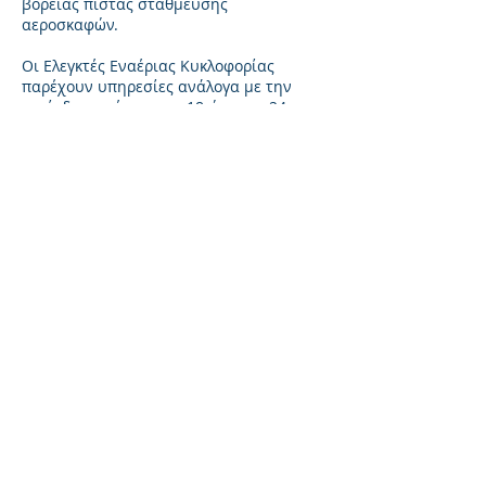
βόρειας πίστας στάθμευσης
αεροσκαφών.
Οι Ελεγκτές Εναέριας Κυκλοφορίας
παρέχουν υπηρεσίες ανάλογα με την
περίοδο του έτους για 18 ώρες το 24ωρο.
Τα τελευταία χρόνια η λειτουργία έχει
γίνει 24ωρη λόγω των αυξημένων
απαιτήσεων που προκάλεσε η έξαρση
του μεταναστευτικού ζητήματος. Ο
έλεγχος εναέριας κυκλοφορίας γίνεται
διαδικασιακά όπως και στα περισσότερα
περιφερειακά αεροδρόμια της χώρας
όπου δεν υπάρχει ραντάρ. Σημαντική
βελτίωση ωστόσο ήταν η καθιέρωση τα
τελευταία χρόνια διαδικασιών
προσέγγισης με τη χρήση δορυφόρων (οι
λεγόμενες PBN) που ελαχιστοποίησαν τα
προβλήματα που υπήρχαν λόγω κακών
καιρικών συνθηκών σε συνδυασμό με το
δύσκολο τερέν της περιοχής.
Το αεροδρόμιο της Μυτιλήνης
εξυπηρέτησε το
2019 6.570
κινήσεις